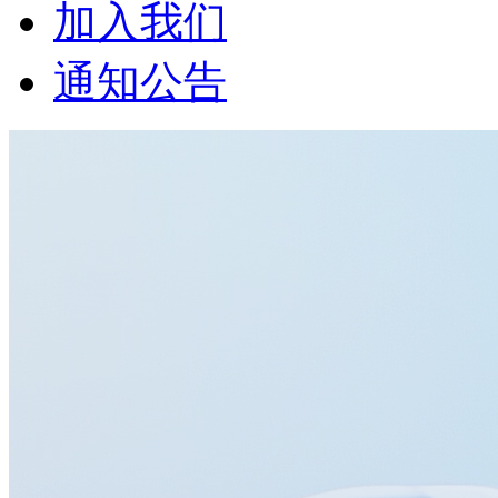
加入我们
通知公告