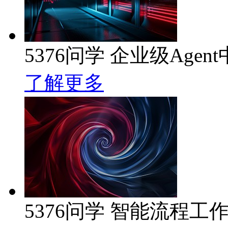
5376问学 企业级Agen
了解更多
5376问学 智能流程工