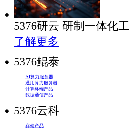
5376研云 研制一体
了解更多
5376鲲泰
AI算力服务器
通用算力服务器
计算终端产品
数据通信产品
5376云科
存储产品