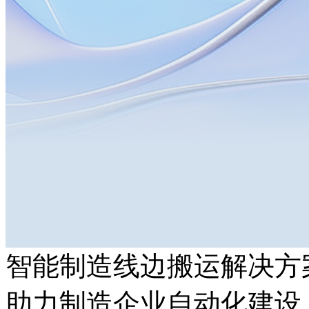
智能制造线边搬运解决方
助力制造企业自动化建设