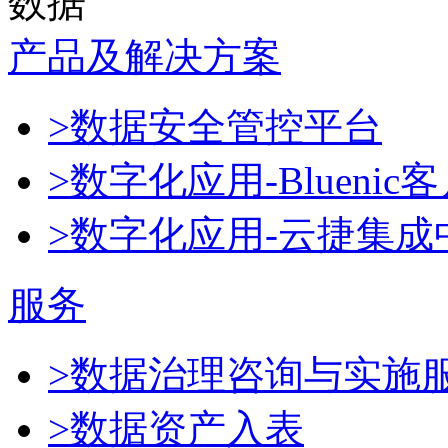
数据
产品及解决方案
>数据安全管控平台
>数字化应用-Blueni
>数字化应用-云捷集成
服务
>数据治理咨询与实施
>数据资产入表