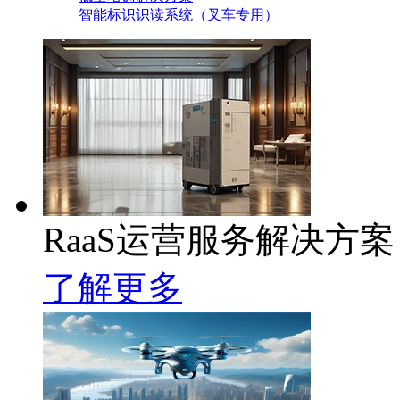
智能标识识读系统（叉车专用）
RaaS运营服务解决方案
了解更多