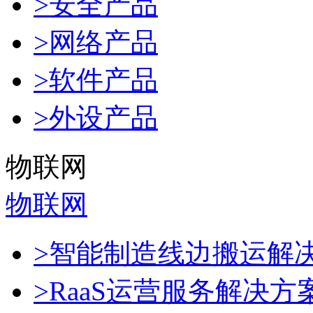
>安全产品
>网络产品
>软件产品
>外设产品
物联网
物联网
>智能制造线边搬运解
>RaaS运营服务解决方